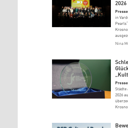
2026
Presse
in Vard
Pearls
Krosno 
ausgez
Nina 
Schl
Glüc
„Kul
Presse
Städte 
2026 au
überze
Krosno 
Bewe