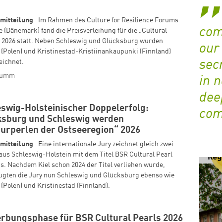
mitteilung
Im Rahmen des Culture for Resilience Forums
com
e (Dänemark) fand die Preisverleihung für die „Cultural
“ 2026 statt. Neben Schleswig und Glücksburg wurden
our
(Polen) und Kristinestad-Kristiinankaupunki (Finnland)
eichnet.
sec
Mumm
in 
dee
eswig-Holsteinischer Doppelerfolg:
com
ksburg und Schleswig werden
turperlen der Ostseeregion“ 2026
mitteilung
Eine internationale Jury zeichnet gleich zwei
aus Schleswig-Holstein mit dem Titel BSR Cultural Pearl
s. Nachdem Kiel schon 2024 der Titel verliehen wurde,
ugten die Jury nun Schleswig und Glücksburg ebenso wie
(Polen) und Kristinestad (Finnland).
rbungsphase für BSR Cultural Pearls 2026