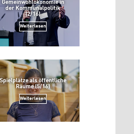
Gemeinwohlökonomie in
der Kommunalpolitik
(2/16)
Weiterlesen
Spielplätze als öffentliche
Räume (5/16)
Weiterlesen