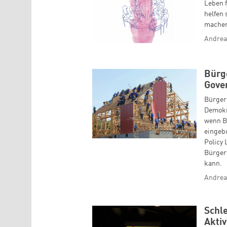
Leben f
helfen 
machen.
Andrea
Bürg
Gove
Bürger
Demokr
wenn B
eingebu
Policy 
Bürger
kann.
Andrea
Schle
Aktiv