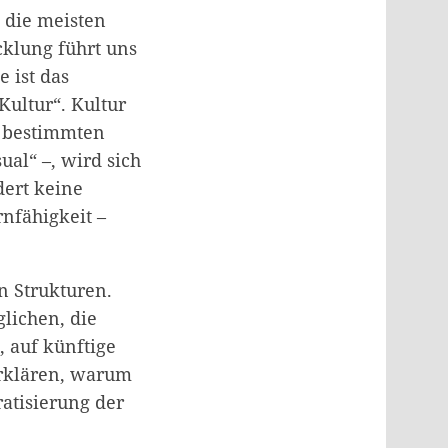
 die meisten
cklung führt uns
e ist das
Kultur“. Kultur
in bestimmten
ual“ –, wird sich
dert keine
rnfähigkeit –
n Strukturen.
lichen, die
 auf künftige
erklären, warum
atisierung der