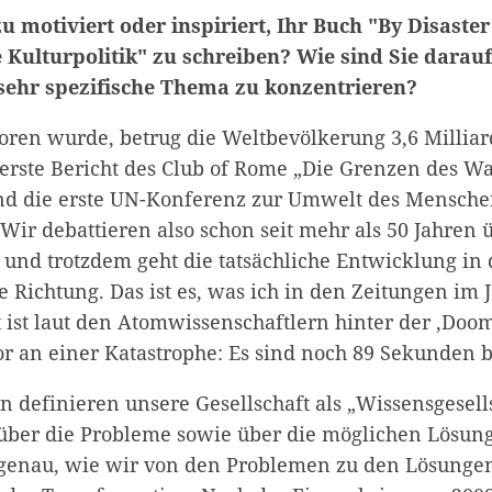
u motiviert oder inspiriert, Ihr Buch "By Disaster
 Kulturpolitik" zu schreiben? Wie sind Sie dara
 sehr spezifische Thema zu konzentrieren?
boren wurde, betrug die Weltbevölkerung 3,6 Milli
erste Bericht des Club of Rome „Die Grenzen des W
und die erste UN-Konferenz zur Umwelt des Mensche
 Wir debattieren also schon seit mehr als 50 Jahren 
 und trotzdem geht die tatsächliche Entwicklung in 
 Richtung. Das ist es, was ich in den Zeitungen im 
 ist laut den Atomwissenschaftlern hinter der ‚Doo
or an einer Katastrophe: Es sind noch 89 Sekunden b
n definieren unsere Gesellschaft als „Wissensgesell
 über die Probleme sowie über die möglichen Lösun
o genau, wie wir von den Problemen zu den Lösung