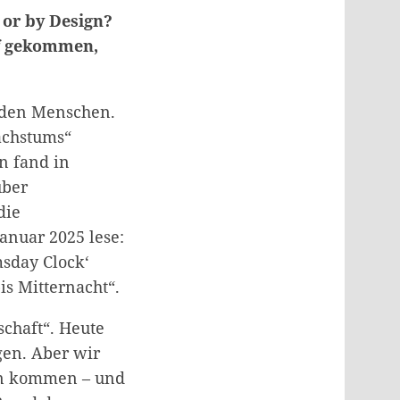
 or by Design?
uf gekommen,
arden Menschen.
achstums“
n fand in
über
die
Januar 2025 lese:
msday Clock‘
is Mitternacht“.
schaft“. Heute
gen. Aber wir
en kommen – und