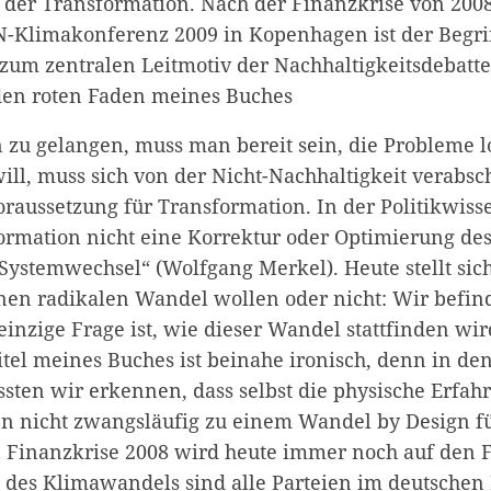
ge der Transformation. Nach der Finanzkrise von 20
N-Klimakonferenz 2009 in Kopenhagen ist der Begri
zum zentralen Leitmotiv der Nachhaltigkeitsdebatte
 den roten Faden meines Buches
zu gelangen, muss man bereit sein, die Probleme l
ill, muss sich von der Nicht-Nachhaltigkeit verabsch
oraussetzung für Transformation. In der Politikwiss
ormation nicht eine Korrektur oder Optimierung des
Systemwechsel“ (Wolfgang Merkel). Heute stellt sic
inen radikalen Wandel wollen oder nicht: Wir befin
einzige Frage ist, wie dieser Wandel stattfinden wi
Titel meines Buches ist beinahe ironisch, denn in d
sten wir erkennen, dass selbst die physische Erfah
n nicht zwangsläufig zu einem Wandel by Design füh
 Finanzkrise 2008 wird heute immer noch auf den
tz des Klimawandels sind alle Parteien im deutschen