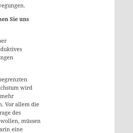
ewegungen.
nen Sie uns
ber
eduktives
rungen
 begrenzten
achstum wird
r mehr
. Vor allem die
rage des
 wollen, müssen
arin eine