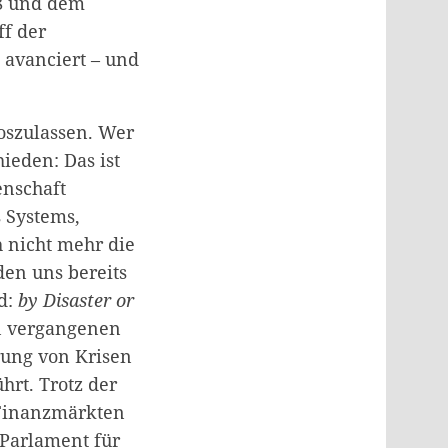
08 und dem
ff der
 avanciert – und
oszulassen. Wer
ieden: Das ist
enschaft
 Systems,
h nicht mehr die
den uns bereits
rd:
by Disaster or
en vergangenen
rung von Krisen
rt. Trotz der
 Finanzmärkten
 Parlament für