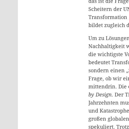
das ist die Fra
Scheitern der U
Transformation 
bildet zugleich
Um zu Lösungen 
Nachhaltigkeit w
die wichtigste V
bedeutet Transf
sondern einen „
Frage, ob wir e
mittendrin. Die 
by Design
. Der 
Jahrzehnten mus
und Katastrophe
großen globalen
spekuliert. Tro