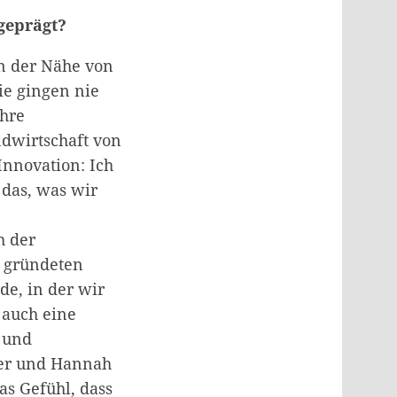
 geprägt?
in der Nähe von
ie gingen nie
ihre
ndwirtschaft von
Innovation: Ich
 das, was wir
h der
, gründeten
de, in der wir
 auch eine
 und
ner und Hannah
as Gefühl, dass