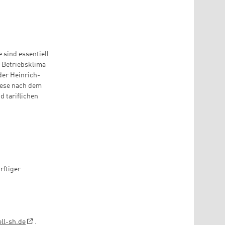
 sind essentiell
s Betriebsklima
der Heinrich-
diese nach dem
 tariflichen
rftiger
ll-sh.de
.