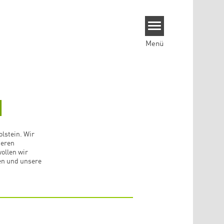
Menü
H
olstein. Wir
deren
ollen wir
en und unsere