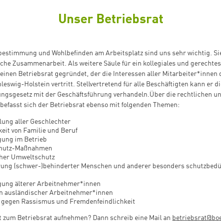
Unser Betriebsrat
bestimmung und Wohlbefinden am Arbeitsplatz sind uns sehr wichtig. Sie
eiche Zusammenarbeit. Als weitere Säule für ein kollegiales und gerechte
einen Betriebsrat gegründet, der die Interessen aller Mitarbeiter*innen 
hleswig-Holstein vertritt. Stellvertretend für alle Beschäftigten kann er 
ngsgesetz mit der Geschäftsführung verhandeln.Über die rechtlichen und
befasst sich der Betriebsrat ebenso mit folgenden Themen:
lung aller Geschlechter
keit von Familie und Beruf
gung
im Betrieb
chutz-Maßnahmen
cher Umweltschutz
rung
(schwer-)behinderter Menschen und anderer besonders schutzbedü
gung älterer Arbeitnehmer*innen
on
ausländischer Arbeitnehmer*innen
en gegen Rassismus und Fremdenfeindlichkeit
kt zum Betriebsrat aufnehmen? Dann schreib eine Mail an
betriebsrat@boe