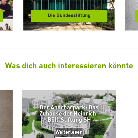
Die Bundesstiftung
Was dich auch interessieren könnte
Der Anscharpark: Das
Zuhause der Heinrich-
Böll-Stiftung SH
Weiterlesen