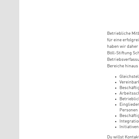
Betriebliche Mit
für eine erfolgr
haben wir daher 
Böll-Stiftung Sc
Betriebsverfassu
Bereiche hinaus 
Gleichstel
Vereinbar
Beschäfti
Arbeitss
Betriebli
Eingliede
Personen
Beschäfti
Integrati
Initiativ
Du willst Konta