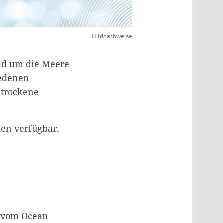
Bildnachweise
nd um die Meere
iedenen
 trockene
men verfügbar.
e vom Ocean