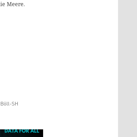
ie Meere.
 Böll-SH