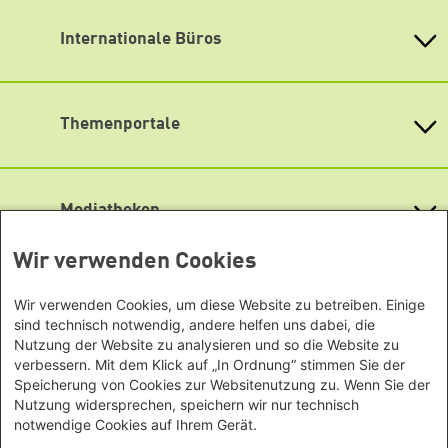
Barrierefreiheit
Bundesstiftung
Spotify
Internationale Büros
Heinrich-Böll-Stiftungen in den
Newsletter abonnieren
Bundesländern
Asien
Baden-Württemberg
Büro Peking - China
Bayern
Themenportale
Büro Neu-Delhi - Indien
Berlin
Büro Phnom Penh - Kambodscha
Brandenburg
KommunalWiki
Büro Südostasien
Heimatkunde
Bremen
Grüne Akademie
Büro Seoul - Ostasien | Globaler
Mediatheken
Hamburg
Gunda-Werner-Institut
Dialog
Hessen
GreenCampus Weiterbildung
Info Hub Plastic
Afrika
Archiv Grünes Gedächtnis
Wir verwenden Cookies
Mecklenburg-Vorpommern
Antifeminismus begegnen
Studienwerk
Büro Horn von Afrika -
Gender Mediathek
Niedersachsen
Grüne Websites
Somalia/Somaliland, Sudan,
Wir verwenden Cookies, um diese Website zu betreiben. Einige
Nordrhein-Westfalen
sind technisch notwendig, andere helfen uns dabei, die
Äthiopien
Bündnis 90 / Die Grünen
Rheinland-Pfalz
Nutzung der Website zu analysieren und so die Website zu
Bundestagsfraktion
Büro Nairobi - Kenia, Uganda,
Saarland
verbessern. Mit dem Klick auf „In Ordnung“ stimmen Sie der
European Greens
Tansania
Speicherung von Cookies zur Websitenutzung zu. Wenn Sie der
Sachsen
Die Grünen im Europäischen Parlament
Büro Abuja - Nigeria
Nutzung widersprechen, speichern wir nur technisch
Green European Foundation
Sachsen-Anhalt
notwendige Cookies auf Ihrem Gerät.
Büro Dakar - Senegal
Schleswig-Holstein
Datenschutz