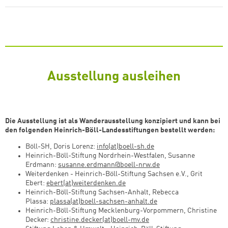
Ausstellung ausleihen
Die Ausstellung ist als Wanderausstellung konzipiert und kann bei
den folgenden Heinrich-Böll-Landesstiftungen bestellt werden:
Böll-SH, Doris Lorenz:
info(at)boell-sh.de
Heinrich-Böll-Stiftung Nordrhein-Westfalen, Susanne
Erdmann:
susanne.erdmann@boell-nrw.de
Weiterdenken - Heinrich-Böll-Stiftung Sachsen e.V., Grit
Ebert:
ebert(at)weiterdenken.de
Heinrich-Böll-Stiftung Sachsen-Anhalt, Rebecca
Plassa:
plassa(at)boell-sachsen-anhalt.de
Heinrich-Böll-Stiftung Mecklenburg-Vorpommern, Christine
Decker:
christine.decker(at)boell-mv.de