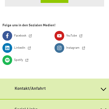
Folge uns in den Sozialen Medien!
Facebook
YouTube
LinkedIn
Instagram
Spotify
Kontakt/Anfahrt
Heinrich-Böll-Stiftung Schleswig-Holstein e.V.
Weimarer Str. 6, Coworkhaus, R. 2.09, 24106 Kiel
Tel: (0431) 3014 7570