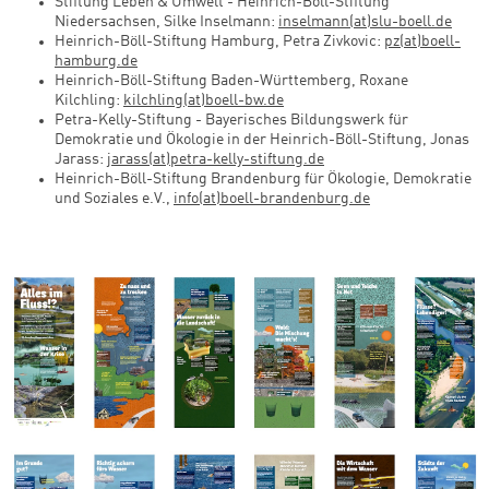
Stiftung Leben & Umwelt - Heinrich-Böll-Stiftung
Niedersachsen, Silke Inselmann:
inselmann(at)slu-boell.de
Heinrich-Böll-Stiftung Hamburg, Petra Zivkovic:
pz(at)boell-
hamburg.de
Heinrich-Böll-Stiftung Baden-Württemberg, Roxane
Kilchling:
kilchling(at)boell-bw.de
Petra-Kelly-Stiftung - Bayerisches Bildungswerk für
Demokratie und Ökologie in der Heinrich-Böll-Stiftung, Jonas
Jarass:
jarass(at)petra-kelly-stiftung.de
Heinrich-Böll-Stiftung Brandenburg für Ökologie, Demokratie
und Soziales e.V.,
info(at)boell-brandenburg.de