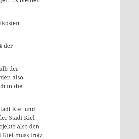
mtkosten
% der
alb der
rden also
ch in die
tadt Kiel und
r Stadt Kiel
ojekte also den
t Kiel muss trotz