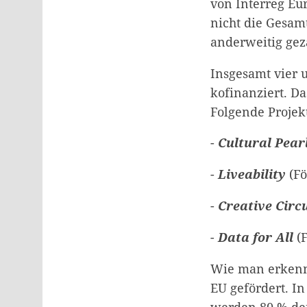
von Interreg Eu
nicht die Gesamt
anderweitig gez
Insgesamt vier u
kofinanziert. Da
Folgende Projek
-
Cultural Pear
-
Liveability
(Fö
-
Creative Circu
-
Data for All
(
Wie man erkenne
EU gefördert. I
werden 80 % der