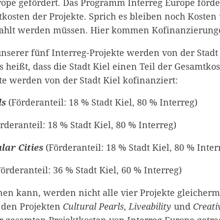
rope gefördert. Das Programm Interreg Europe förder
kosten der Projekte. Sprich es bleiben noch Kosten 
ahlt werden müssen. Hier kommen Kofinanzierunge
nserer fünf Interreg-Projekte werden von der Stadt
s heißt, dass die Stadt Kiel einen Teil der Gesamtkos
te werden von der Stadt Kiel kofinanziert:
ls
(Förderanteil: 18 % Stadt Kiel, 80 % Interreg)
rderanteil: 18 % Stadt Kiel, 80 % Interreg)
lar Cities
(Förderanteil: 18 % Stadt Kiel, 80 % Inter
Förderanteil: 36 % Stadt Kiel, 60 % Interreg)
n kann, werden nicht alle vier Projekte gleicher
n den Projekten
Cultural Pearls
,
Liveability
und
Creati
 gesamten Projektkosten von Interreg Europe getra