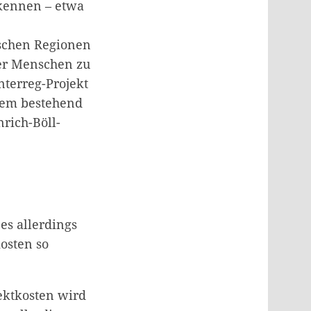
 kennen – etwa
ischen Regionen
der Menschen zu
nterreg-Projekt
dem bestehend
rich-Böll-
es allerdings
osten so
jektkosten wird