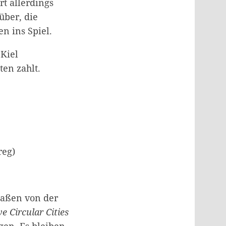
t allerdings
über, die
n ins Spiel.
 Kiel
ten zahlt.
reg)
maßen von der
ve Circular Cities
gen. Es bleiben