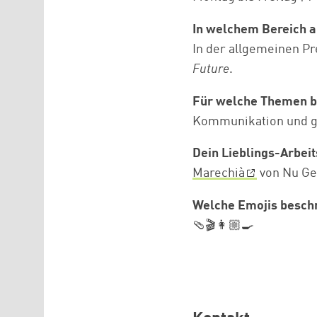
In welchem Bereich a
In der allgemeinen Pr
Future
.
Für welche Themen b
Kommunikation und g
Dein Lieblings-Arbei
Marechià
von Nu G
Welche Emojis beschr
🩴🎬👩🏼‍🍳