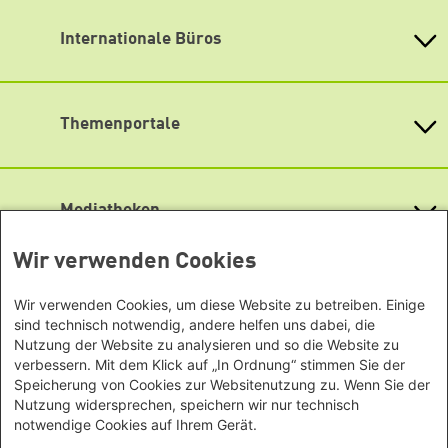
Barrierefreiheit
Bundesstiftung
Spotify
Internationale Büros
Heinrich-Böll-Stiftungen in den
Newsletter abonnieren
Bundesländern
Asien
Baden-Württemberg
Büro Peking - China
Bayern
Themenportale
Büro Neu-Delhi - Indien
Berlin
Büro Phnom Penh - Kambodscha
Brandenburg
KommunalWiki
Büro Südostasien
Heimatkunde
Bremen
Grüne Akademie
Büro Seoul - Ostasien | Globaler
Mediatheken
Hamburg
Gunda-Werner-Institut
Dialog
Hessen
GreenCampus Weiterbildung
Info Hub Plastic
Afrika
Archiv Grünes Gedächtnis
Wir verwenden Cookies
Mecklenburg-Vorpommern
Antifeminismus begegnen
Studienwerk
Büro Horn von Afrika -
Gender Mediathek
Niedersachsen
Grüne Websites
Somalia/Somaliland, Sudan,
Wir verwenden Cookies, um diese Website zu betreiben. Einige
Nordrhein-Westfalen
sind technisch notwendig, andere helfen uns dabei, die
Äthiopien
Bündnis 90 / Die Grünen
Rheinland-Pfalz
Nutzung der Website zu analysieren und so die Website zu
Bundestagsfraktion
Büro Nairobi - Kenia, Uganda,
Saarland
verbessern. Mit dem Klick auf „In Ordnung“ stimmen Sie der
European Greens
Tansania
Speicherung von Cookies zur Websitenutzung zu. Wenn Sie der
Sachsen
Die Grünen im Europäischen Parlament
Büro Abuja - Nigeria
Nutzung widersprechen, speichern wir nur technisch
Green European Foundation
Sachsen-Anhalt
notwendige Cookies auf Ihrem Gerät.
Büro Dakar - Senegal
Schleswig-Holstein
Datenschutz