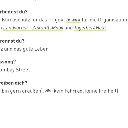
rbeitest du?
h Klimaschutz für das Projekt
bewirk
für die Organisatio
en
Landvorteil – ZukunftsMobil
und
Together4Heat
.
rennst du?
nz und das gute Leben
tssong?
ombay Street
eiben dich?
 (bin gern draußen), 🚲 (kein Fahrrad, keine Freiheit)