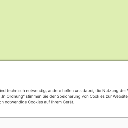
ind technisch notwendig, andere helfen uns dabei, die Nutzung der
uf „In Ordnung“ stimmen Sie der Speicherung von Cookies zur Websit
ch notwendige Cookies auf Ihrem Gerät.
Footer menu
Datenschutz
Erklärung zur Barrierefreiheit