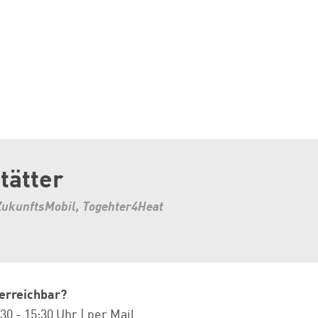
tätter
 ZukunftsMobil, Togehter4Heat
 erreichbar?
30 - 15:30 Uhr | per Mail