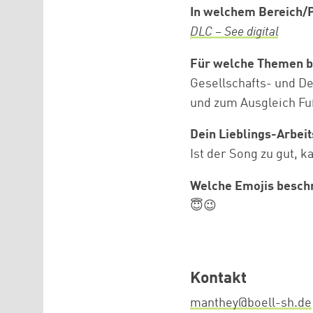
In welchem Bereich/P
DLC – See digital
Für welche Themen b
Gesellschafts- und D
und zum Ausgleich Fu
Dein Lieblings-Arbei
Ist der Song zu gut, k
Welche Emojis beschr
😇😉
Kontakt
manthey@boell-sh.de